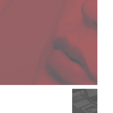
&
Марта
Суханя