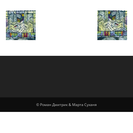
Марта
Суханя
© Роман Дмитрик & Марта Суханя