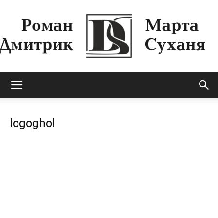
Роман
logoghol
Дмитрик
&