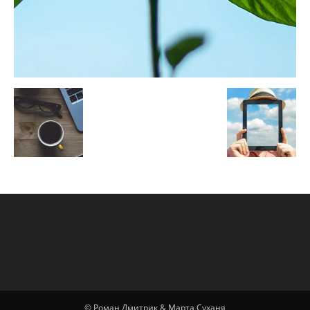
© Роман Дмитрик & Марта Суханя